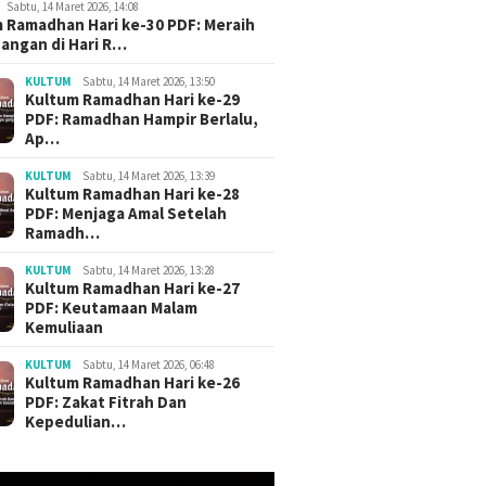
Sabtu, 14 Maret 2026, 14:08
 Ramadhan Hari ke-30 PDF: Meraih
angan di Hari R…
KULTUM
Sabtu, 14 Maret 2026, 13:50
Kultum Ramadhan Hari ke-29
PDF: Ramadhan Hampir Berlalu,
Ap…
KULTUM
Sabtu, 14 Maret 2026, 13:39
Kultum Ramadhan Hari ke-28
PDF: Menjaga Amal Setelah
Ramadh…
KULTUM
Sabtu, 14 Maret 2026, 13:28
Kultum Ramadhan Hari ke-27
PDF: Keutamaan Malam
Kamis, 23 Juli 2026, 08:36
Kamis, 23 Juli 2026, 
tus 2026, 10:21
Kemuliaan
Khutbah Jumat Terbaru
Khutbah Jum
Jumat Terbaru: 5
PDF: Safar, Berkah Bagi
PDF: Safar, B
g Sering
KULTUM
Sabtu, 14 Maret 2026, 06:48
yang Taat, Sial Bagi yang
yang Taat, Si
an, tetapi Berat
Kultum Ramadhan Hari ke-26
Maksiat (B. Sunda)
Maksiat (B. J
gungjawabannya
PDF: Zakat Fitrah Dan
ia)
Kepedulian…