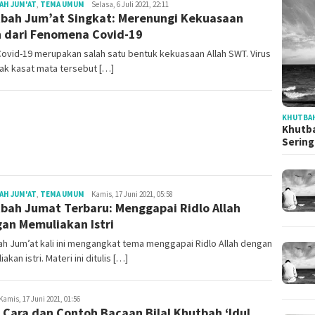
Redaksi
AH JUM'AT
,
TEMA UMUM
Selasa, 6 Juli 2021, 22:11
bah Jum’at Singkat: Merenungi Kekuasaan
h dari Fenomena Covid-19
Covid-19 merupakan salah satu bentuk kekuasaan Allah SWT. Virus
ak kasat mata tersebut […]
KHUTBAH
Khutba
Serin
Redaksi
AH JUM'AT
,
TEMA UMUM
Kamis, 17 Juni 2021, 05:58
bah Jumat Terbaru: Menggapai Ridlo Allah
an Memuliakan Istri
h Jum’at kali ini mengangkat tema menggapai Ridlo Allah dengan
akan istri. Materi ini ditulis […]
daksi
Kamis, 17 Juni 2021, 01:56
 Cara dan Contoh Bacaan Bilal Khutbah ‘Idul