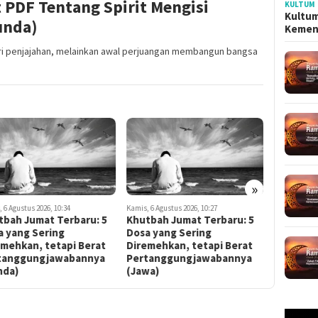
 PDF Tentang Spirit Mengisi
KULTUM
Kultum
unda)
Kemen
i penjajahan, melainkan awal perjuangan membangun bangsa
»
 6 Agustus 2026, 10:34
Kamis, 6 Agustus 2026, 10:27
Kamis, 6 Agus
tbah Jumat Terbaru: 5
Khutbah Jumat Terbaru: 5
Khutbah 
a yang Sering
Dosa yang Sering
Dosa yan
emehkan, tetapi Berat
Diremehkan, tetapi Berat
Diremehk
tanggungjawabannya
Pertanggungjawabannya
Pertang
nda)
(Jawa)
(Indones