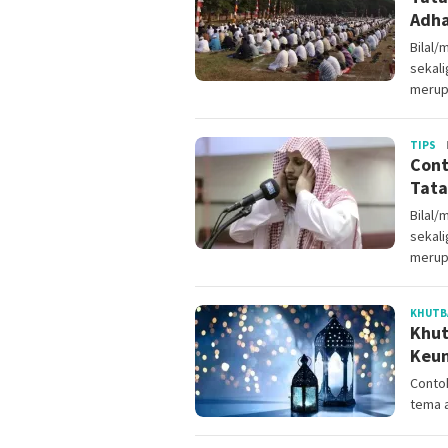
Adh
Bilal/
sekali
merup
Re
TIPS
Cont
Tata
Bilal/
sekali
merup
KHUTB
Khut
Keun
Conto
tema 