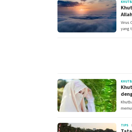
KHUTB
Khut
Alla
Virus 
yang t
KHUTB
Khut
deng
Khutba
memuli
Re
TIPS
Tata