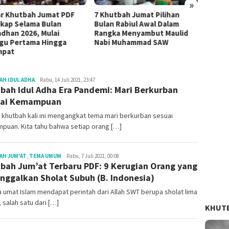
»
ar Khutbah Jumat PDF
7 Khutbah Jumat Pilihan
4 Mate
kap Selama Bulan
Bulan Rabiul Awal Dalam
Paling
dhan 2026, Mulai
Rangka Menyambut Maulid
Dzulq
gu Pertama Hingga
Nabi Muhammad SAW
mpat
Redaksi
H IDUL ADHA
Rabu, 14 Juli 2021, 23:47
bah Idul Adha Era Pandemi: Mari Berkurban
uai Kemampuan
 khutbah kali ini mengangkat tema mari berkurban sesuai
puan. Kita tahu bahwa setiap orang […]
Redaksi
AH JUM'AT
,
TEMA UMUM
Rabu, 7 Juli 2021, 00:08
bah Jum’at Terbaru PDF: 9 Kerugian Orang yang
nggalkan Sholat Subuh (B. Indonesia)
umat Islam mendapat perintah dari Allah SWT berupa sholat lima
 salah satu dari […]
KHUT