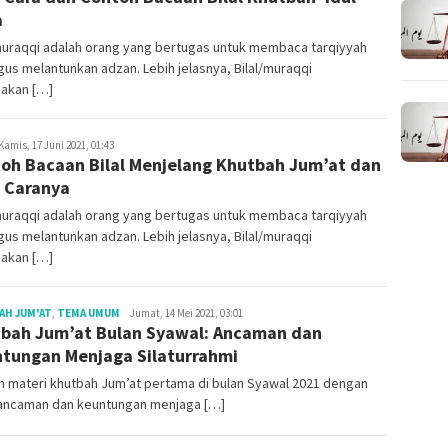
a
muraqqi adalah orang yang bertugas untuk membaca tarqiyyah
gus melantunkan adzan. Lebih jelasnya, Bilal/muraqqi
akan […]
daksi
Kamis, 17 Juni 2021, 01:43
oh Bacaan Bilal Menjelang Khutbah Jum’at dan
 Caranya
muraqqi adalah orang yang bertugas untuk membaca tarqiyyah
gus melantunkan adzan. Lebih jelasnya, Bilal/muraqqi
akan […]
Redaksi
AH JUM'AT
,
TEMA UMUM
Jumat, 14 Mei 2021, 03:01
bah Jum’at Bulan Syawal: Ancaman dan
tungan Menjaga Silaturrahmi
h materi khutbah Jum’at pertama di bulan Syawal 2021 dengan
ancaman dan keuntungan menjaga […]