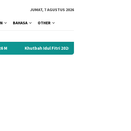
tutup
JUMAT, 7 AGUSTUS 2026
AN
BAHASA
OTHER
ah Idul Fitri 2026 Menyentuh Hati: Kumpulan Materi Terbaik 1447