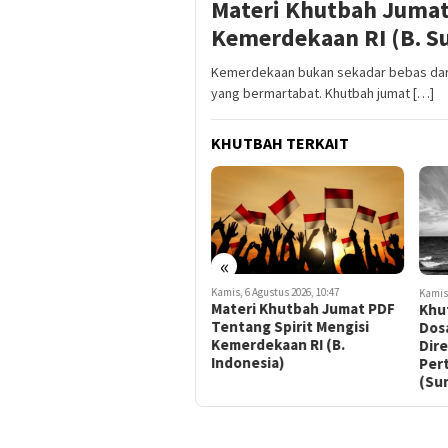
Materi Khutbah Jumat
Kemerdekaan RI (B. S
Kemerdekaan bukan sekadar bebas dar
yang bermartabat. Khutbah jumat […]
KHUTBAH TERKAIT
«
Kamis, 6 Agustus 2026, 11:16
Kamis, 6 Agustus 2026, 10:47
Kamis,
Materi Khutbah Jumat PDF
Materi Khutbah Jumat PDF
Khu
Tentang Spirit Mengisi
Tentang Spirit Mengisi
Dos
Kemerdekaan RI (B. Jawa)
Kemerdekaan RI (B.
Dir
Indonesia)
Per
(Su