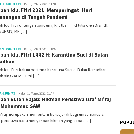
Redaksi
H IDUL FITRI
Rabu, 12 Mei 2021, 14:58
bah Idul Fitri 2021: Memperingati Hari
nangan di Tengah Pandemi
h Idul Fitri di tengah pandemi, khutbah ini ditulis oleh Drs. KH.
MUHSIN, MH […]
Redaksi
H IDUL FITRI
Rabu, 12 Mei 2021, 14:40
bah Idul Fitri 1442 H: Karantina Suci di Bulan
adhan
h Idul Fitri kali ini bertema Karantina Suci di Bulan Ramadhan.
h singkat Idul Fitri […]
Redaksi
AH JUM'AT
Rabu, 10 Maret 2021, 01:47
bah Bulan Rajab: Hikmah Peristiwa Isra’ Mi’raj
i Muhammad SAW
 Mi’raj merupakan momentum bersejarah bagi umat manusia.
k peristiwa pasti menyimpan hikmah yang dapat […]
POPUL