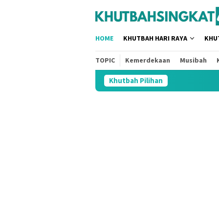
Loncat
tutup
ke
konten
HOME
KHUTBAH HARI RAYA
KHU
TOPIC
Kemerdekaan
Musibah
Khutbah Pilihan
3 Judul Khutbah