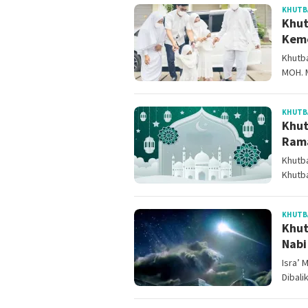
KHUTBA
Khut
Keme
Khutba
MOH. 
KHUTBA
Khut
Ram
Khutba
Khutba
KHUTB
Khut
Nab
Isra’
Dibali