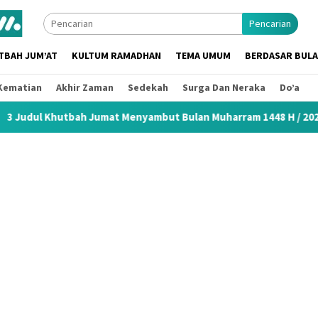
Pencarian
TBAH JUM’AT
KULTUM RAMADHAN
TEMA UMUM
BERDASAR BUL
Kematian
Akhir Zaman
Sedekah
Surga Dan Neraka
Do’a
 Jumat Menyambut Bulan Muharram 1448 H / 2026 M
Khutb