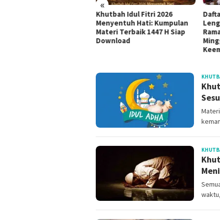
«
udul Khutbah Jumat
Khutbah Idul Fitri 2026
Daft
nyambut Bulan Muharram
Menyentuh Hati: Kumpulan
Leng
8 H / 2026 M
Materi Terbaik 1447 H Siap
Rama
Download
Ming
Kee
MATERI
KHUTBA
KHUTBAH
Khut
JUMAT
Ses
SINGKAT
Materi
kemam
KHUTB
Khut
Meni
Semua 
waktu,